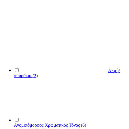
Ακμή/
σπυράκια
(2)
Ανομοιόμορφος Χρωματικός Τόνος
(6)