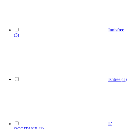
Innisfree
(3)
Isntree
(1)
L'
OCCITANE
(1)