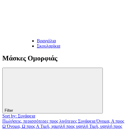
Βραχιόλια
Σκουλαρίκια
Μάσκες Ομορφιάς
Filter
Sort by: Συνάφεια
Πωλήσεις, περισσότερες προς λιγότερες
Συνάφεια
Όνομα, Α προς
Ω
Όνομα, Ω προς Α
Τιμή, χαμηλή προς υψηλή
Τιμή, υψηλή προς