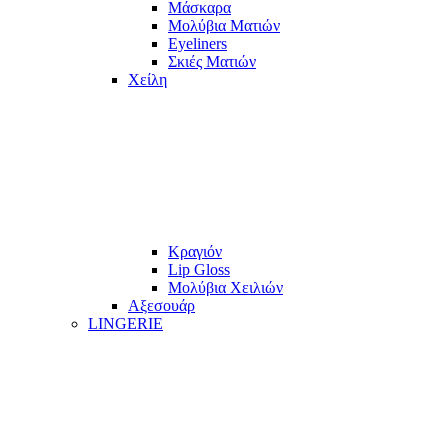
Μάσκαρα
Μολύβια Ματιών
Eyeliners
Σκιές Ματιών
Χείλη
Κραγιόν
Lip Gloss
Μολύβια Χειλιών
Αξεσουάρ
LINGERIE