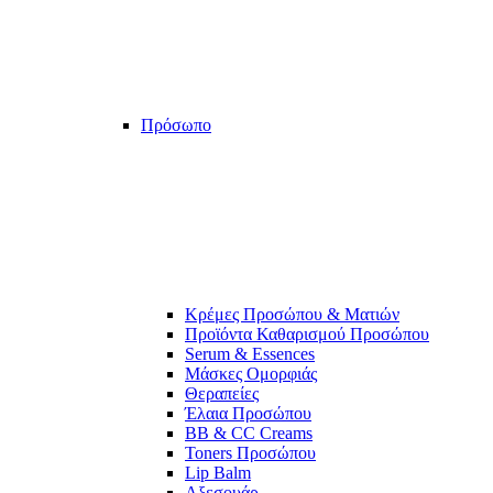
Πρόσωπο
Κρέμες Προσώπου & Ματιών
Προϊόντα Καθαρισμού Προσώπου
Serum & Essences
Μάσκες Ομορφιάς
Θεραπείες
Έλαια Προσώπου
BB & CC Creams
Toners Προσώπου
Lip Balm
Αξεσουάρ