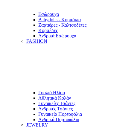
Εσώρουχα
Babydolls - Κορμάκια
Ζαρτιέρες - Καλτσοδέτες
Κορσέδες
Ανδρικά Εσώρουχα
FASHION
Γυαλιά Ηλίου
Αθλητικά Κολάν
Γυναικείες Τσάντες
Ανδρικές Τσάντες
Γυναικεία Πορτοφόλια
Ανδρικά Πορτοφόλια
JEWELRY