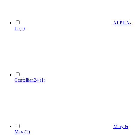
ALPHA-
H
(1)
Centellian24
(1)
Mary &
May
(1)