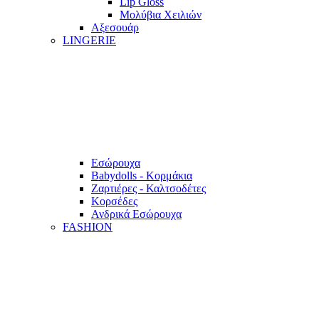
Lip Gloss
Μολύβια Χειλιών
Αξεσουάρ
LINGERIE
Εσώρουχα
Babydolls - Κορμάκια
Ζαρτιέρες - Καλτσοδέτες
Κορσέδες
Ανδρικά Εσώρουχα
FASHION