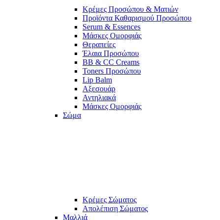
Κρέμες Προσώπου & Ματιών
Προϊόντα Καθαρισμού Προσώπου
Serum & Essences
Μάσκες Ομορφιάς
Θεραπείες
Έλαια Προσώπου
BB & CC Creams
Toners Προσώπου
Lip Balm
Αξεσουάρ
Αντηλιακά
Μάσκες Ομορφιάς
Σώμα
Κρέμες Σώματος
Απολέπιση Σώματος
Μαλλιά