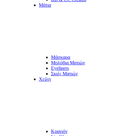
Μάτια
Μάσκαρα
Μολύβια Ματιών
Eyeliners
Σκιές Ματιών
Χείλη
Κραγιόν