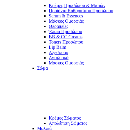
Κρέμες Προσώπου & Ματιών
Προϊόντα Καθαρισμού Προσώπου
Serum & Essences
Μάσκες Ομορφιάς
Θεραπείες
Έλαια Προσώπου
BB & CC Creams
Toners Προσώπου
Lip Balm
Αξεσουάρ
Αντηλιακά
Μάσκες Ομορφιάς
Σώμα
Κρέμες Σώματος
Απολέπιση Σώματος
Μαλλιά