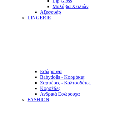
Lip Gloss
Μολύβια Χειλιών
Αξεσουάρ
LINGERIE
Εσώρουχα
Babydolls - Κορμάκια
Ζαρτιέρες - Καλτσοδέτες
Κορσέδες
Ανδρικά Εσώρουχα
FASHION