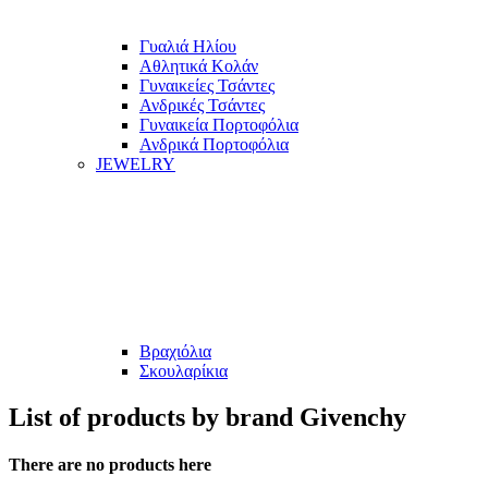
Γυαλιά Ηλίου
Αθλητικά Κολάν
Γυναικείες Τσάντες
Ανδρικές Τσάντες
Γυναικεία Πορτοφόλια
Ανδρικά Πορτοφόλια
JEWELRY
Βραχιόλια
Σκουλαρίκια
List of products by brand Givenchy
There are no products here