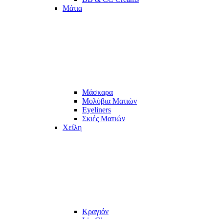
Μάτια
Μάσκαρα
Μολύβια Ματιών
Eyeliners
Σκιές Ματιών
Χείλη
Κραγιόν