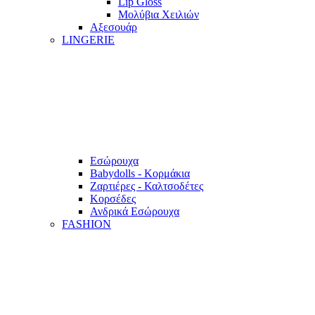
Lip Gloss
Μολύβια Χειλιών
Αξεσουάρ
LINGERIE
Εσώρουχα
Babydolls - Κορμάκια
Ζαρτιέρες - Καλτσοδέτες
Κορσέδες
Ανδρικά Εσώρουχα
FASHION