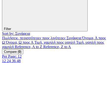
Filter
Sort by: Συνάφεια
Πωλήσεις, περισσότερες προς λιγότερες
Συνάφεια
Όνομα, Α προς
Ω
Όνομα, Ω προς Α
Τιμή, χαμηλή προς υψηλή
Τιμή, υψηλή προς
χαμηλή
Reference, A to Z
Reference, Z to A
Compare
(
0
)
Per Page: 12
12
24
36
48