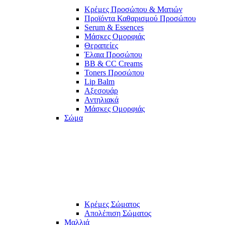
Κρέμες Προσώπου & Ματιών
Προϊόντα Καθαρισμού Προσώπου
Serum & Essences
Μάσκες Ομορφιάς
Θεραπείες
Έλαια Προσώπου
BB & CC Creams
Toners Προσώπου
Lip Balm
Αξεσουάρ
Αντηλιακά
Μάσκες Ομορφιάς
Σώμα
Κρέμες Σώματος
Απολέπιση Σώματος
Μαλλιά