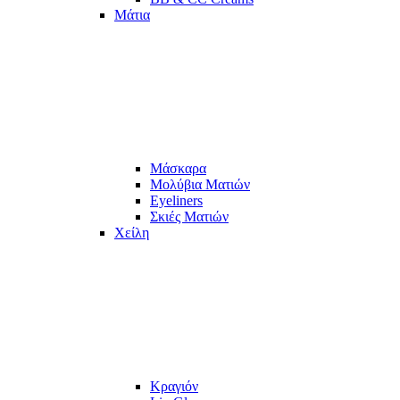
Μάτια
Μάσκαρα
Μολύβια Ματιών
Eyeliners
Σκιές Ματιών
Χείλη
Κραγιόν